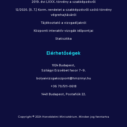
2019. évi LXXX. törvény a szakképzésről
12/2020. (II. 7.) Korm. rendelet a szakképzésről szóló törvény
végrehajtásáról
Tájékoztató a vizsgadíjakról
Központi interaktív vizsgák időpontjai
Statisztika
Elérhetőségek
1024 Budapest,
Szilágyi Erzsébet fasor 7-9.
bolyaivizsgakozpont@hmzrinyi.hu
+36 70/511-0618
1440 Budapest, Postafiók 22.
Copyright © 2024 Honvédelmi Minisztérium. Minden jog fenntartva