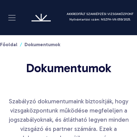
AKKREDITÁLT SZAKKÉPZÉSI VIZSGAKÖZPONT
Nyilvántartási szám: NSZFH-VK-059/2025.
Főoldal
Dokumentumok
Dokumentumok
Szabályzó dokumentumaink biztosítják, hogy
vizsgaközpontunk működése megfeleljen a
jogszabályoknak, és átlátható legyen minden
vizsgázó és partner számára. Ezek a